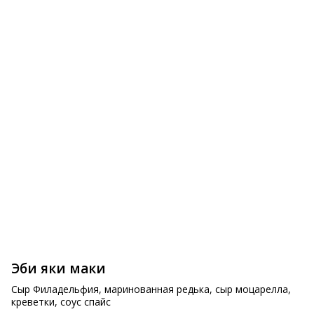
Спринг ролл овощной
Нинику Эби
395 ₽
730 ₽
Эби яки маки
Сыр Филадельфия, маринованная редька, сыр моцарелла, 
креветки, соус спайс