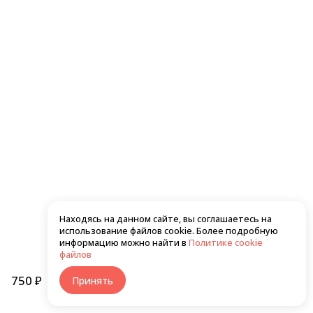
550 ₽
560 ₽
Хото унаги темпура маки
Сяке темпура маки
Находясь на данном сайте, вы соглашаетесь на
использование файлов cookie. Более подробную
610 ₽
550 ₽
информацию можно найти в
Политике cookie
файлов
750 ₽
В корзину
Принять