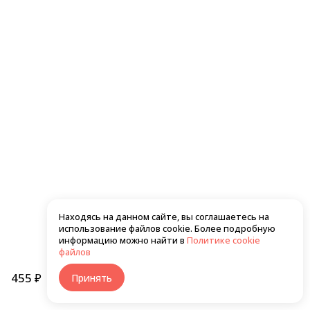
550 ₽
560 ₽
Хото унаги темпура маки
Сяке темпура маки
Находясь на данном сайте, вы соглашаетесь на
использование файлов cookie. Более подробную
610 ₽
550 ₽
информацию можно найти в
Политике cookie
файлов
455 ₽
В корзину
Принять