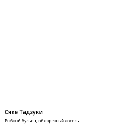
Спринг ролл овощной
Нинику Эби
395 ₽
730 ₽
Сяке Тадзуки
Рыбный бульон, обжаренный лосось