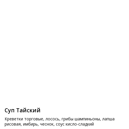
Спринг ролл овощной
Нинику Эби
395 ₽
730 ₽
Суп Тайский
Креветки торговые, лосось, грибы шампиньоны, лапша 
рисовая, имбирь, чеснок, соус кисло-сладкий