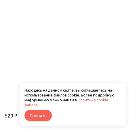
550 ₽
560 ₽
Хото унаги темпура маки
Сяке темпура маки
Находясь на данном сайте, вы соглашаетесь на
использование файлов cookie. Более подробную
610 ₽
550 ₽
информацию можно найти в
Политике cookie
файлов
520 ₽
В корзину
Принять