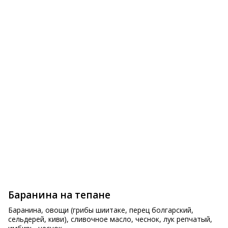
Спринг ролл овощной
Нинику Эби
395 ₽
730 ₽
Баранина на тепане
Баранина, овощи (грибы шиитаке, перец болгарский, 
сельдерей, киви), сливочное масло, чеснок, лук репчатый, 