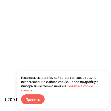
550 ₽
560 ₽
Хото унаги темпура маки
Сяке темпура маки
Находясь на данном сайте, вы соглашаетесь на
использование файлов cookie. Более подробную
610 ₽
550 ₽
информацию можно найти в
Политике cookie
файлов
1,200 ₽
В корзину
Принять