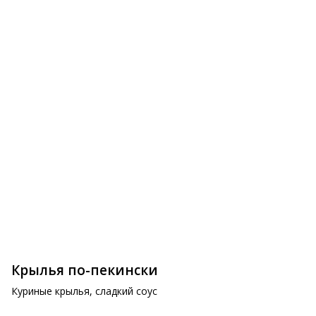
Спринг ролл овощной
Нинику Эби
395 ₽
730 ₽
Крылья по-пекински
Куриные крылья, сладкий соус