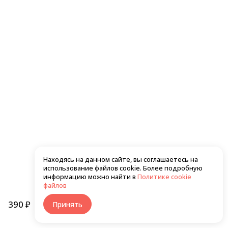
550 ₽
560 ₽
Хото унаги темпура маки
Сяке темпура маки
Находясь на данном сайте, вы соглашаетесь на
использование файлов cookie. Более подробную
610 ₽
550 ₽
информацию можно найти в
Политике cookie
файлов
390 ₽
В корзину
Принять